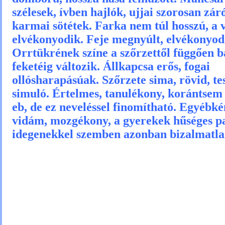
szélesek, ívben hajlók, ujjai szorosan zá
karmai sötétek. Farka nem túl hosszú, a 
elvékonyodik. Feje megnyúlt, elvékonyod
Orrtükrének színe a szőrzettől függően b
feketéig változik. Állkapcsa erős, fogai
ollósharapásúak. Szőrzete sima, rövid, te
simuló. Értelmes, tanulékony, korántsem
eb, de ez neveléssel finomítható. Egyébké
vidám, mozgékony, a gyerekek hűséges pa
idegenekkel szemben azonban bizalmatla