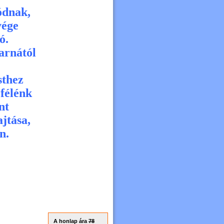
ródnak,
vége
ó.
arnától
sthez
 félénk
nt
jtása,
n.
A honlap ára
78