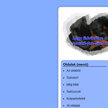
Oldalak (menü)
Az oldalról
Szavazz!
Még több
Sulicuccok
Kutyaeledelek
Jó oldalak