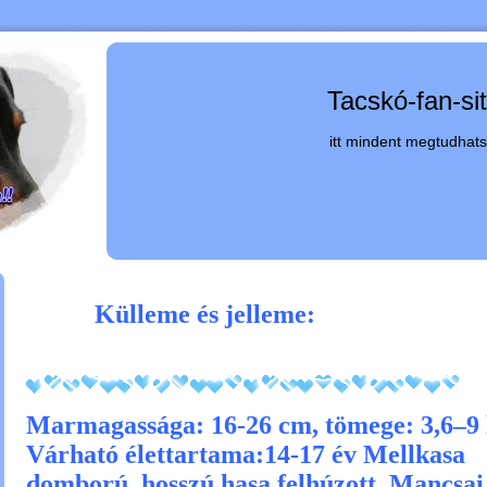
Tacskó-fan-si
itt mindent megtudhats
Külleme és jelleme:
Marmagassága: 16-26 cm, tömege: 3,6–9 
Várható élettartama:14-17 év Mellkasa
domború, hosszú hasa felhúzott. Mancsai