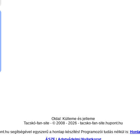
Oldal: Külleme és jelleme
Tacskó-fan-site - © 2008 - 2026 - tacsko-fan-site.hupont.hu
nt.hu segítségével egyszerű a honlap készítés! Programozói tudás nélkül is:
Honla
ÁSZF
|
Adatvédelmi Nyilatkozat