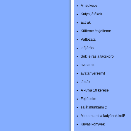
A hét képe
Kutya játékok
Extrák
Külleme és jelleme
Változatai
időjárás
Sok leírás a tacskóról
avatarok
avatar verseny!
táblák
A kutya 10 kérése
Fejléceim
saját munkáim (:
Minden ami a kutyának kell!
Kuyás könyvek