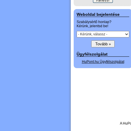
Weboldal bejelentése
Szabálysértő honlap?
Kérünk, jelentsd be!
Ügyfélszolgálat
HuPont.hu Ügyfélszolgálat
A HuPo