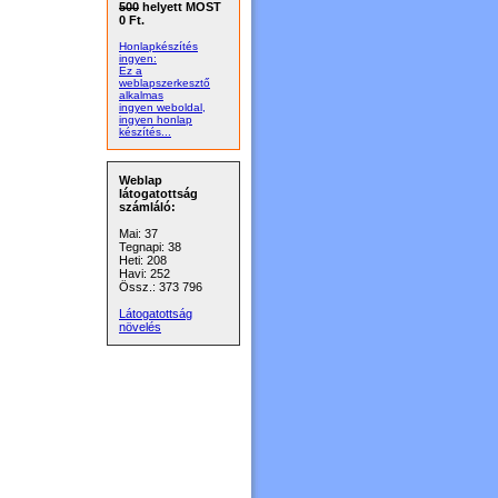
500
helyett MOST
0 Ft.
Honlapkészítés
ingyen:
Ez a
weblapszerkesztő
alkalmas
ingyen weboldal,
ingyen honlap
készítés...
Weblap
látogatottság
számláló:
Mai: 37
Tegnapi: 38
Heti: 208
Havi: 252
Össz.: 373 796
Látogatottság
növelés